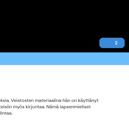
2
toksia. Veistosten materiaalina hän on käyttänyt
teisiin myös kirjontaa. Nämä lapsenmieliset
intaa.