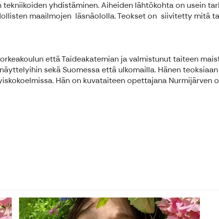
n tekniikoiden yhdistäminen. Aiheiden lähtökohta on usein ta
llisten maailmojen läsnäololla. Teokset on siivitetty mitä ta
orkeakoulun että Taideakatemian ja valmistunut taiteen maist
teisnäyttelyihin sekä Suomessa että ulkomailla. Hänen teoksia
skokoelmissa. Hän on kuvataiteen opettajana Nurmijärven opi