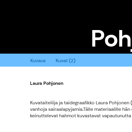
Poh
Pohjonen Laura
Kuvaus
Kuvat (2)
Laura Pohjonen
Kuvataiteilija ja taidegraafikko Laura Pohjonen 
vanhoja sairaalapyjamia.Tälle materiaalille hä
keinuttelevat hahmot kuvastavat vapautunutta il