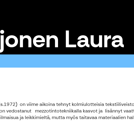
jonen Laura
(s.1972) on viime aikoina tehnyt kolmiulotteisia tekstiiliveis
n on vedostanut mezzotintotekniikalla kasvot ja lisännyt vaat
maisua ja leikkimieltä, mutta myös taitavaa materiaalien hall