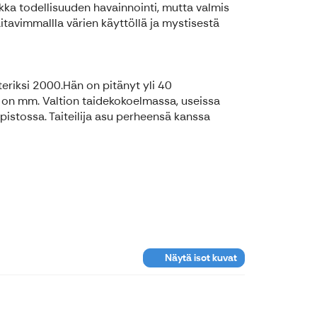
rkka todellisuuden havainnointi, mutta valmis
itavimmallla värien käyttöllä ja mystisestä
eriksi 2000.Hän on pitänyt yli 40
an on mm. Valtion taidekokoelmassa, useissa
stossa. Taiteilija asu perheensä kanssa
Näytä isot kuvat