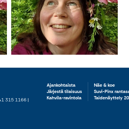
Ajankohtaista
Näe & koe
Järjestä tilaisuus
Suvi-Pinx ranta
Kahvila-ravintola
Taidenäyttely 2
 41 315 1166 |