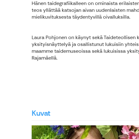
Hänen taidegrafiikalleen on ominaista erilaiste
teos yllättää katsojan aivan uudenlaisten mahdo
mielikuvituksesta täydentyvillä oivalluksilla.
Laura Pohjonen on käynyt sekä Taideteollisen k
yksityisnäyttelyä ja osallistunut lukuisiin yh
maamme taidemuseoissa sekä lukuisissa yksityi
Rajamäellä.
Kuvat