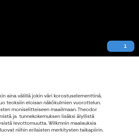
1
 aina välillä jokin väri korostuselementtinä.
uo teoksiin eloisan näkökulmien vuorottelun.
austen moniselitteiseen maailmaan. Theodor
mistä ja tunnekokemuksen lisäksi älyllistä
yysistä levottomuutta. Wilkmnin maalauksia
ovat niihin erilaisten merkitysten taikapiirin.