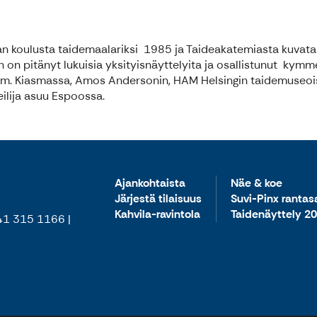
n koulusta taidemaalariksi 1985 ja Taideakatemiasta kuvata
 on pitänyt lukuisia yksityisnäyttelyita ja osallistunut kym
m. Kiasmassa, Amos Andersonin, HAM Helsingin taidemuseois
eilija asuu Espoossa.
Ajankohtaista
Näe & koe
Järjestä tilaisuus
Suvi-Pinx ranta
Kahvila-ravintola
Taidenäyttely 2
 41 315 1166 |