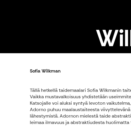
Wil
Sofia Wilkman
Tällä hetkellä taidemaalari Sofia Wilkmanin ta
Vaikka mustavalkoisuus yhdistetään useimmiten 
Katsojalle voi aluksi syntyä levoton vaikutel
Adorno puhuu maalaustaiteesta viivyttelevänä t
lähestymistä. Adornon mielestä taide abstrakti
leimaa ilmavuus ja abstraktiudesta huolimatta tu