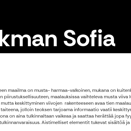
kman Sofia
iteen maailma on musta- harmaa-valkoinen, mukana on kuitenkin
piirustuksellisuuteen, maalauksissa vaihteleva musta viiva l
ma, mutta keskittyminen viivojen rakenteeseen avaa tien maal
aiteena, jolloin teoksen tarjoama informaatio vaatii keskitty
ona on aina tulkinnaltaan vaikeaa ja saattaa herättää jopa f
lkinnanvaraisuus. Aistimelliset elementit tukevat sisältöä ja lu