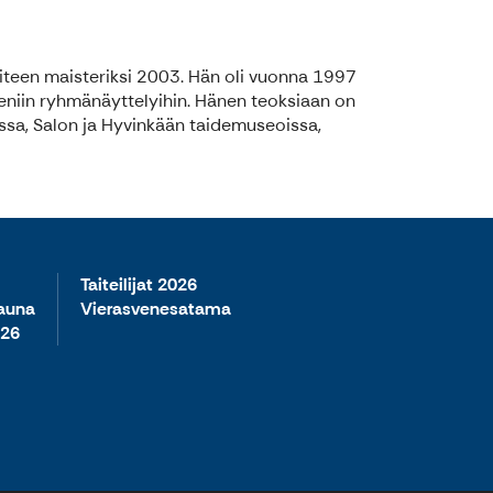
iteen maisteriksi 2003. Hän oli vuonna 1997
meniin ryhmänäyttelyihin. Hänen teoksiaan on
sa, Salon ja Hyvinkään taidemuseoissa,
Taiteilijat 2026
sauna
Vierasvenesatama
026