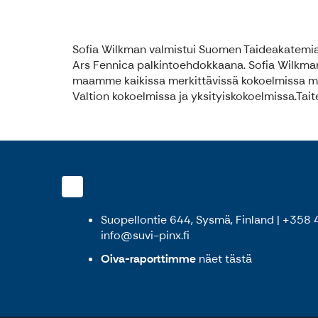
Sofia Wilkman valmistui Suomen Taideakatemia
Ars Fennica palkintoehdokkaana. Sofia Wilkman
maamme kaikissa merkittävissä kokoelmissa m
Valtion kokoelmissa ja yksityiskokoelmissa.Tait
Suopellontie 644, Sysmä, Finland | +358
info@suvi-pinx.fi
Oiva-raporttimme
näet
tästä